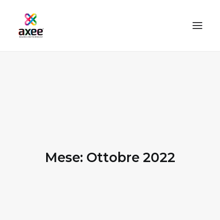
HOME
AZIENDA
SOLUZIONI
TECNOLOGIE
SERVIZI
Mese: Ottobre 2022
BLOG
CONTATTI
PROOFMASTER SHOP
IL MIO ACCOUNT