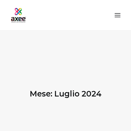
HOME
AZIENDA
SOLUZIONI
TECNOLOGIE
SERVIZI
Mese: Luglio 2024
BLOG
CONTATTI
PROOFMASTER SHOP
IL MIO ACCOUNT