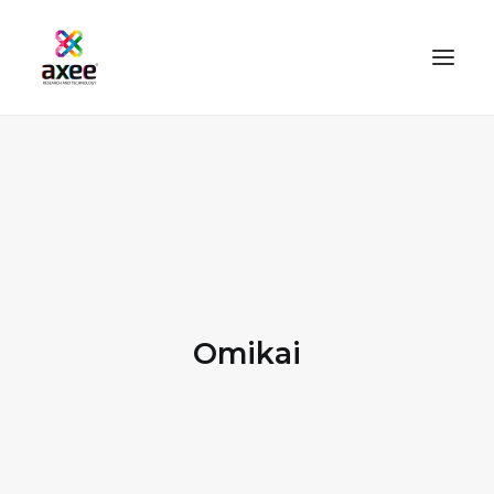
HOME
AZIENDA
SOLUZIONI
TECNOLOGIE
SERVIZI
Omikai
BLOG
CONTATTI
PROOFMASTER SHOP
IL MIO ACCOUNT