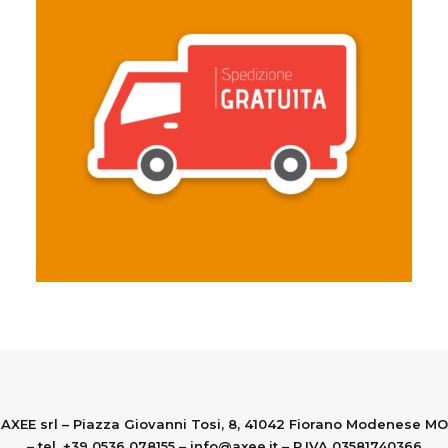
AXEE srl – Piazza Giovanni Tosi, 8, 41042 Fiorano Modenese MO
– tel. +39 0536 078155 –
info@axee.it
– P.IVA 03581740366