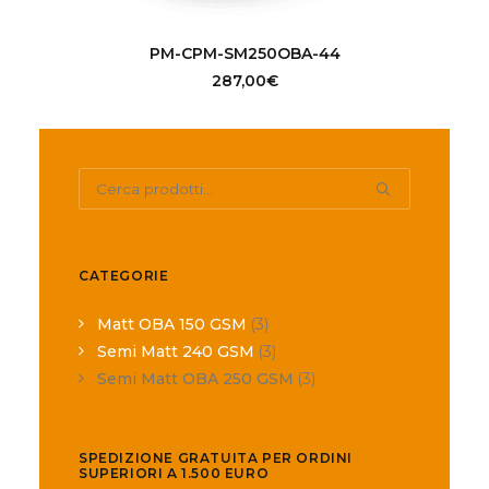
AGGIUNGI AL CARRELLO
PM-CPM-SM250OBA-44
287,00
€
Cerca:
CATEGORIE
Matt OBA 150 GSM
(3)
Semi Matt 240 GSM
(3)
Semi Matt OBA 250 GSM
(3)
SPEDIZIONE GRATUITA PER ORDINI
SUPERIORI A 1.500 EURO