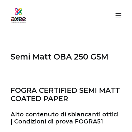
HOME
AZIENDA
Semi Matt OBA 250 GSM
SOLUZIONI
TECNOLOGIE
SERVIZI
FOGRA CERTIFIED SEMI MATT
BLOG
COATED PAPER
CONTATTI
PROOFMASTER SHOP
Alto contenuto di sbiancanti ottici
| Condizioni di prova FOGRA51
IL MIO ACCOUNT