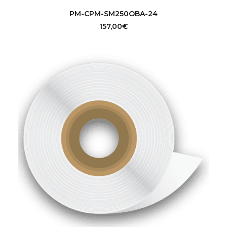
AGGIUNGI AL CARRELLO
PM-CPM-SM250OBA-24
157,00
€