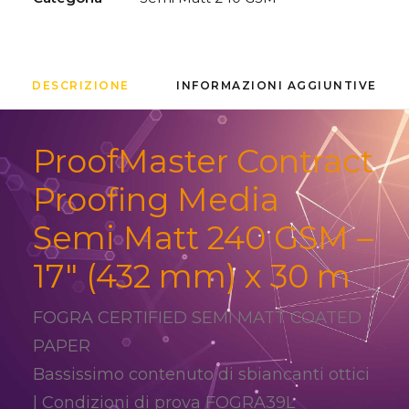
DESCRIZIONE
INFORMAZIONI AGGIUNTIVE
ProofMaster Contract
Proofing Media
Semi Matt 240 GSM –
17″ (432 mm) x 30 m
FOGRA CERTIFIED SEMI MATT COATED
PAPER
Bassissimo contenuto di sbiancanti ottici
| Condizioni di prova FOGRA39L