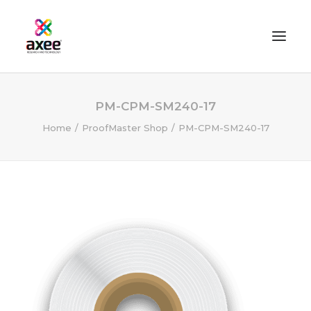
HOME
PM-CPM-SM240-17
AZIENDA
Home
ProofMaster Shop
PM-CPM-SM240-17
SOLUZIONI
TECNOLOGIE
SERVIZI
BLOG
CONTATTI
PROOFMASTER SHOP
IL MIO ACCOUNT