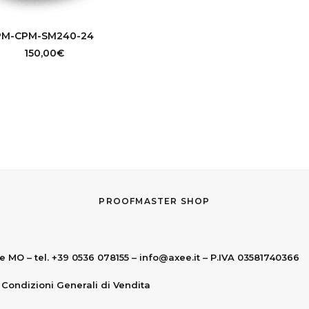
GGIUNGI AL CARRELLO
PM-CPM-SM240-24
150,00
€
PROOFMASTER SHOP
e MO – tel. +39 0536 078155 –
info@axee.it
– P.IVA 03581740366
|
Condizioni Generali di Vendita