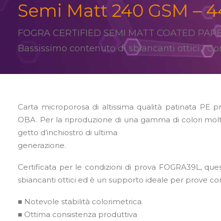
Semi Matt 240 GSM – 44
FOGRA CERTIFIED SEMI MATT COATED PAP
Bassissimo contenuto di sbiancanti ottici | 
Carta microporosa di altissima qualità patinata PE 
OBA. Per la riproduzione di una gamma di colori molto
getto d’inchiostro di ultima
generazione.
Certificata per le condizioni di prova FOGRA39L, que
sbiancanti ottici ed è un supporto ideale per prove cont
■ Notevole stabilità colorimetrica
■ Ottima consistenza produttiva