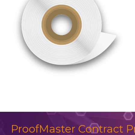
ProofMaster Contract P