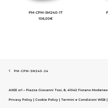
AGGIUNGI AL CARRELLO
A
PM-CPM-SM240-17
106,00
€
PM-CPM-SM240-24
AXEE srl – Piazza Giovanni Tosi, 8, 41042 Fiorano Modenes
Privacy Policy
|
Cookie Policy
|
Termini e Condizioni WEB