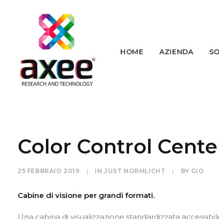
HOME
AZIENDA
SO
Color Control Cente
25 FEBBRAIO 2019
|
IN
JUST NORMLICHT
|
BY
GIO
Cabine di visione per grandi formati.
Una cabina di visualizzazione standardizzata accessibil