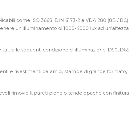
applicabili come ISO 3668, DIN 6173-2 e VDA 280 (8B / BC).
tenere un illuminamento di 1000-4000 lux ad un’altezza
elta tra le seguenti condizione di illuminazione: D50, D65,
enti e rivestimenti ceramici, stampe di grande formato,
oli rimovibili, pareti piene o tende opache con finitura