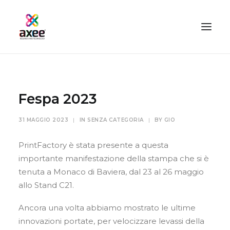
HOME
AZIENDA
Fespa 2023
SOLUZIONI
31 MAGGIO 2023
|
IN
SENZA CATEGORIA
|
BY
GIO
TECNOLOGIE
SERVIZI
PrintFactory è stata presente a questa
importante manifestazione della stampa che si è
BLOG
tenuta a Monaco di Baviera, dal 23 al 26 maggio
CONTATTI
allo Stand C21.
PROOFMASTER SHOP
Ancora una volta abbiamo mostrato le ultime
IL MIO ACCOUNT
innovazioni portate, per velocizzare levassi della