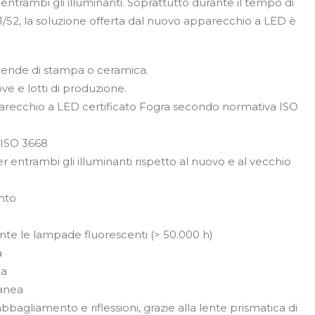
entrambi gli illuminanti. Soprattutto durante il tempo di
52, la soluzione offerta dal nuovo apparecchio a LED è
aziende di stampa o ceramica.
ve e lotti di produzione.
parecchio a LED certificato Fogra secondo normativa ISO
 ISO 3668
r entrambi gli illuminanti rispetto al nuovo e al vecchio
nto
nte le lampade fluorescenti (> 50.000 h)
a
da
ranea
gliamento e riflessioni, grazie alla lente prismatica di