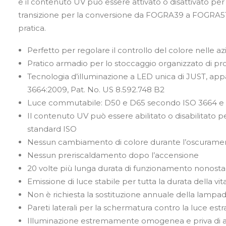
e il contenuto UV può essere attivato o disattivato per 
transizione per la conversione da FOGRA39 a FOGRA51/
pratica.
Perfetto per regolare il controllo del colore nelle 
Pratico armadio per lo stoccaggio organizzato di pro
Tecnologia d’illuminazione a LED unica di JUST, ap
3664:2009, Pat. No. US 8.592.748 B2
Luce commutabile: D50 e D65 secondo ISO 3664 e
Il contenuto UV può essere abilitato o disabilitato pe
standard ISO
Nessun cambiamento di colore durante l’oscurame
Nessun preriscaldamento dopo l’accensione
20 volte più lunga durata di funzionamento nonosta
Emissione di luce stabile per tutta la durata della vit
Non è richiesta la sostituzione annuale della lampa
Pareti laterali per la schermatura contro la luce est
Illuminazione estremamente omogenea e priva di abba