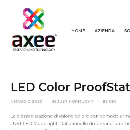
HOME
AZIENDA
SO
LED Color ProofSta
4 MAGGIO 2020
|
IN
JUST NORMLICHT
|
BY
GIO
La classica stazione di visione colore con comodo arma
JUST LED ModuLight. Dal pannello di comandi, preme