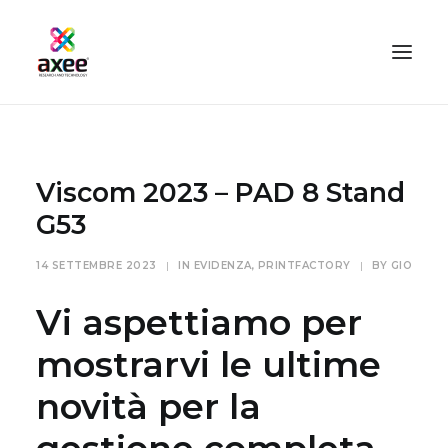
HOME
AZIENDA
Viscom 2023 – PAD 8 Stand
SOLUZIONI
G53
TECNOLOGIE
14 SETTEMBRE 2023
|
IN
EVIDENZA
,
PRINTFACTORY
|
BY
GIO
SERVIZI
Vi aspettiamo per
BLOG
CONTATTI
mostrarvi le ultime
PROOFMASTER SHOP
novità per la
IL MIO ACCOUNT