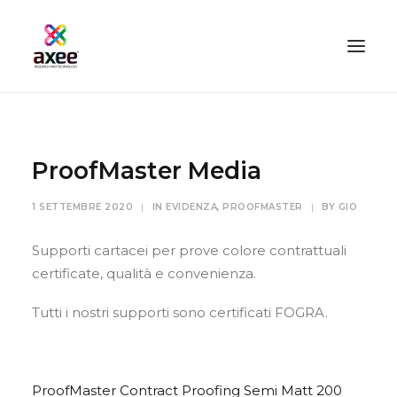
HOME
AZIENDA
ProofMaster Media
SOLUZIONI
1 SETTEMBRE 2020
|
IN
EVIDENZA
,
PROOFMASTER
|
BY
GIO
TECNOLOGIE
SERVIZI
Supporti cartacei per prove colore contrattuali
certificate, qualità e convenienza.
BLOG
CONTATTI
Tutti i nostri supporti sono certificati FOGRA.
PROOFMASTER SHOP
IL MIO ACCOUNT
ProofMaster Contract Proofing Semi Matt 200