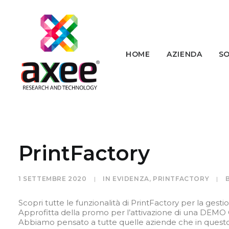
HOME
AZIENDA
SO
PrintFactory
1 SETTEMBRE 2020
|
IN
EVIDENZA
,
PRINTFACTORY
|
Scopri tutte le funzionalità di PrintFactory per la gesti
Approfitta della promo per l’attivazione di una DEM
Abbiamo pensato a tutte quelle aziende che
in ques