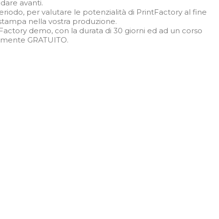
ndare avanti.
eriodo, per valutare le potenzialità di
PrintFactory
al fine
e stampa nella vostra produzione.
actory demo, con la durata di 30 giorni ed ad un corso
letamente GRATUITO.