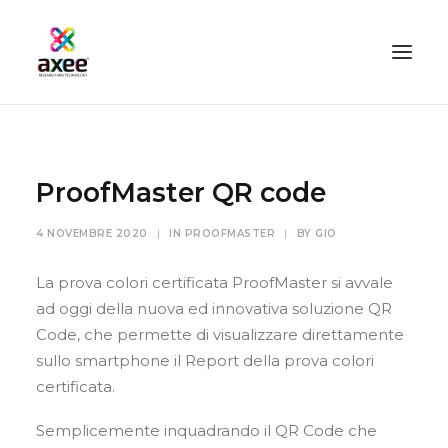
HOME
AZIENDA
ProofMaster QR code
SOLUZIONI
4 NOVEMBRE 2020
|
IN
PROOFMASTER
|
BY
GIO
TECNOLOGIE
SERVIZI
La prova colori certificata ProofMaster si avvale
ad oggi della nuova ed innovativa soluzione QR
BLOG
Code, che permette di visualizzare direttamente
CONTATTI
sullo smartphone il Report della prova colori
PROOFMASTER SHOP
certificata.
IL MIO ACCOUNT
Semplicemente inquadrando il QR Code che